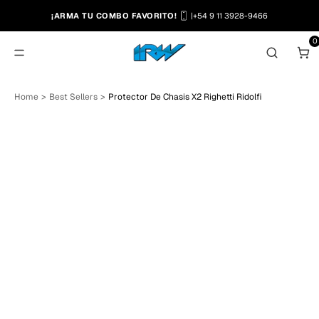
¡ARMA TU COMBO FAVORITO!
|
+54 9 11 3928-9466
0
T
Home
>
Best Sellers
>
Protector De Chasis X2 Righetti Ridolfi