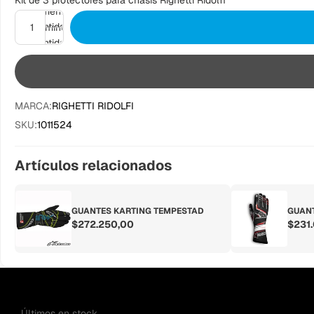
Kit de 3 protectores para chasis Righetti Ridolfi
Aumentar
cantidad
Disminuir
cantidad
MARCA:
RIGHETTI RIDOLFI
SKU:
1011524
Artículos relacionados
GUANTES KARTING TEMPESTAD
GUANT
$272.250,00
$231
Los más vendidos
Últimos en stock