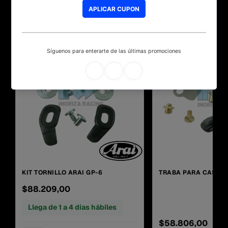
Los más vendidos
Últimos en stock
NUEVO
NUEVO
KIT TORNILLO ARAI GP-6
TRABA PARA CASCO 
$88.209,00
Llega de 1 a 4 días hábiles
$58.806,00