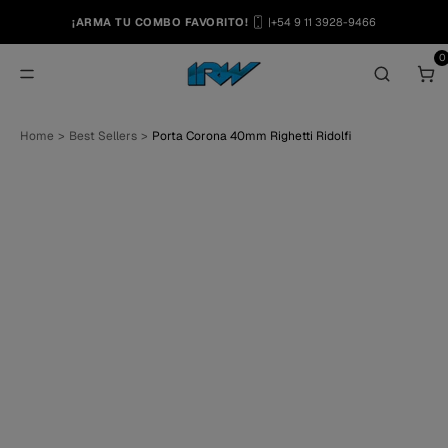
¡ARMA TU COMBO FAVORITO!
|
+54 9 11 3928-9466
0
T
Home
>
Best Sellers
>
Porta Corona 40mm Righetti Ridolfi