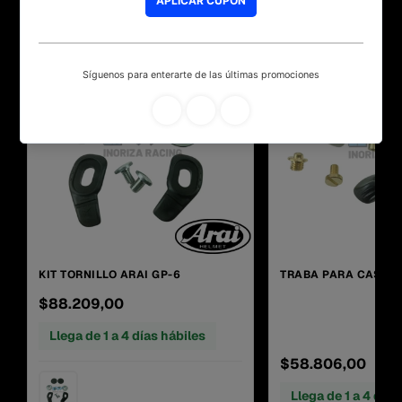
NUEVO
NUEVO
KIT TORNILLO ARAI GP-6
TRABA PARA CASCO 
$88.209,00
Llega de 1 a 4 días hábiles
$58.806,00
Llega de 1 a 4 días