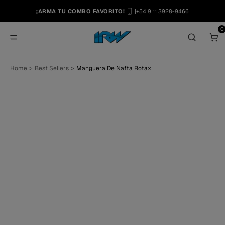
¡ARMA TU COMBO FAVORITO!
|
+54 9 11 3928-9466
0
T
Home
>
Best Sellers
>
Manguera De Nafta Rotax