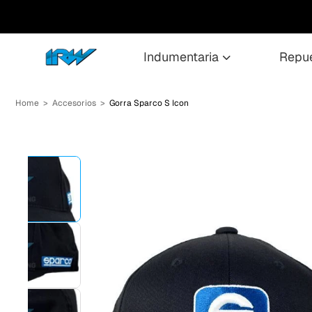
indumentaria
repu
Home
>
Accesorios
>
Gorra Sparco S Icon