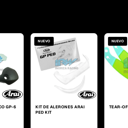
NUEVO
NUEVO
CO GP-6
KIT DE ALERONES ARAI
TEAR-OF
PED KIT