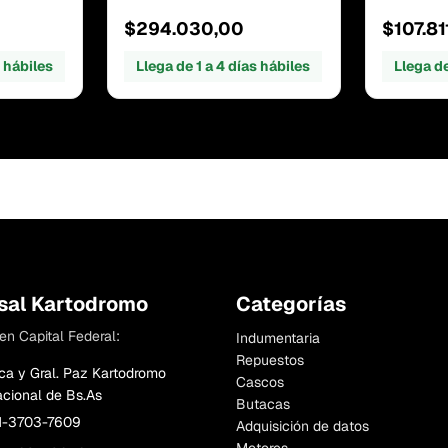
$294.030,00
$107.81
s hábiles
Llega de 1 a 4 días hábiles
Llega de
sal Kartodromo
Categorías
en Capital Federal:
Indumentaria
Repuestos
ca y Gral. Paz Kartodromo
Cascos
acional de Bs.As
Butacas
11-3703-7609
Adquisición de datos
Motores