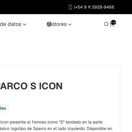
|
+54 9 11 3928-9466
Cuenta
Total de
artículos
en el
0
 de datos
motores
Otras opciones de inicio de ses
carrito:
0
Pedidos
Per
ARCO S ICON
iles
 Icon presenta el famoso ícono "S" bordado en la parte
lásico logotipo de Sparco en el lado izquierdo.
Disponible en