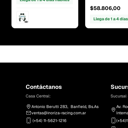
$58.806,00
Llega de 1 a 4 día
Contáctanos
Sucur
Casa Central:
Sucursal 
Antonio Berutti 283, Banfield, Bs.As
Av. Ro
ventas@inoriza-racing.com.ar
Intern
(+54) 11-5621-1216
(+54)