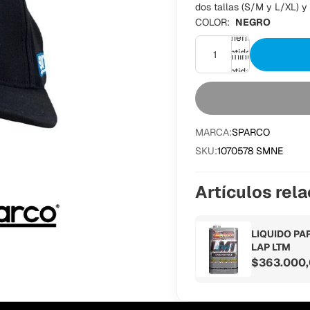
dos tallas (S/M y L/XL) y 
COLOR:
NEGRO
Aumentar
cantidad
Disminuir
cantidad
MARCA:
SPARCO
SKU:
1070578 SMNE
Artículos rel
LIQUIDO PA
LAP LTM
$363.000